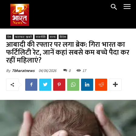
देश
फटाफट ख़बरें
राजनीति
राज्य
विदेश
आबादी की रफ्तार पर लगा ब्रेक: गिरा भारत का
फर्टिलिटी रेट, जानें कहां सबसे कम बच्चे पैदा कर
रहीं महिलाएं?
04/06/2026
0
17
By
7bharatnews