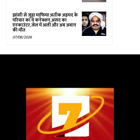
झांसी से जुड़ा माफिया अतीक अहमद के
परिवार का ये कनेक्शन,असद का
एनकाउंटर,जेल में अली और अब अबान
की मौत
07/08/2026